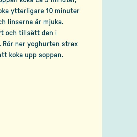
soppan koka ca 5 minuter,
koka ytterligare 10 minuter
och linserna är mjuka.
 och tillsätt den i
. Rör ner yoghurten strax
att koka upp soppan.