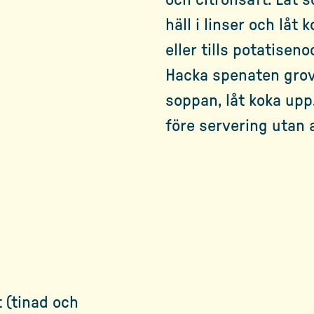
och citronsaft. Låt 
häll i linser och låt 
eller tills potatisen
Hacka spenaten grovt
soppan, låt koka upp
före servering utan 
 (tinad och