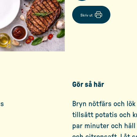
Skriv ut
Gör så här
rs
Bryn nötfärs och lök
tillsätt potatis och k
par minuter och häl