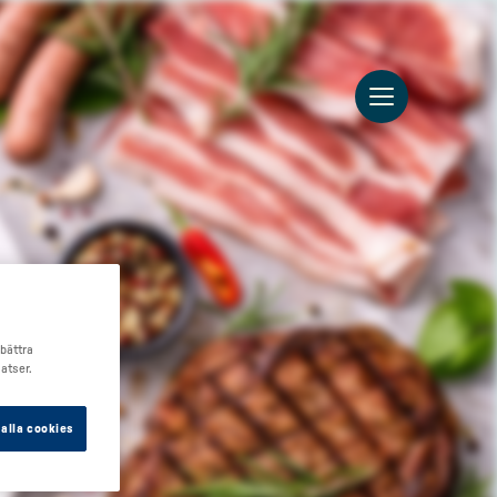
rbättra
atser.
alla cookies