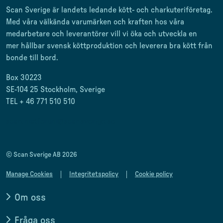
Scan Sverige är landets ledande kött- och charkuteriföretag
.
Med våra välkända varumärken och kraften hos våra
medarbetare och leverantörer
vill vi öka och utveckla en
mer
hållbar svensk
köttproduktion
och leverera
bra kött från
bonde till
bord.
Box 30223
SE-104 25 Stockholm, Sverige
TEL + 46 771 510 510
scan.matforum@scansverige.se
© Scan Sverige AB 2026
Manage Cookies
Integritetspolicy
Cookie policy
Om oss
Fråga oss