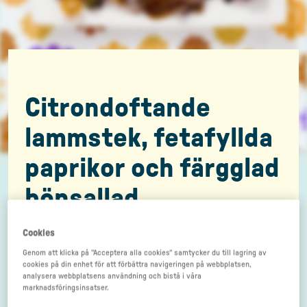
Citrondoftande
lammstek, fetafyllda
paprikor och färgglad
bönsallad
Cookies
Genom att klicka på "Acceptera alla cookies" samtycker du till lagring av
cookies på din enhet för att förbättra navigeringen på webbplatsen,
analysera webbplatsens användning och bistå i våra
marknadsföringsinsatser.