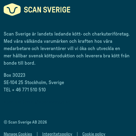
Scan Sverige är landets ledande kött- och charkuteriföretag
.
Med våra välkända varumärken och kraften hos våra
medarbetare och leverantörer
vill vi öka och utveckla en
mer
hållbar svensk
köttproduktion
och leverera
bra kött från
bonde till
bord.
Box 30223
SE-104 25 Stockholm, Sverige
TEL + 46 771 510 510
scan.matforum@scansverige.se
© Scan Sverige AB 2026
Manage Cookies
Integritetspolicy
Cookie policy