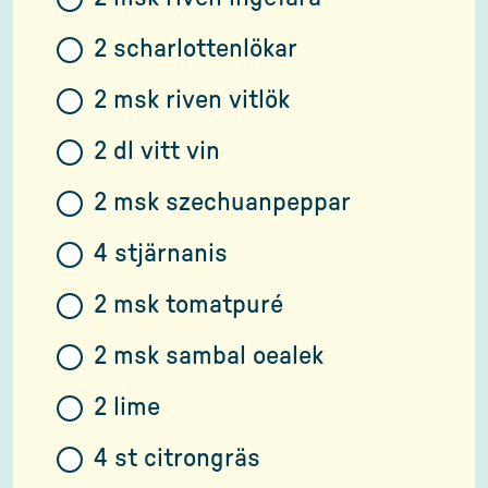
2 scharlottenlökar
2 msk riven vitlök
2 dl vitt vin
2 msk szechuanpeppar
4 stjärnanis
2 msk tomatpuré
2 msk sambal oealek
2 lime
4 st citrongräs