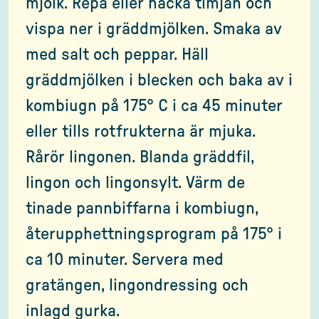
mjölk. Repa eller hacka timjan och
vispa ner i gräddmjölken. Smaka av
med salt och peppar. Häll
gräddmjölken i blecken och baka av i
kombiugn på 175° C i ca 45 minuter
eller tills rotfrukterna är mjuka.
Rårör lingonen. Blanda gräddfil,
lingon och lingonsylt. Värm de
tinade pannbiffarna i kombiugn,
återupphettningsprogram på 175° i
ca 10 minuter. Servera med
gratängen, lingondressing och
inlagd gurka.