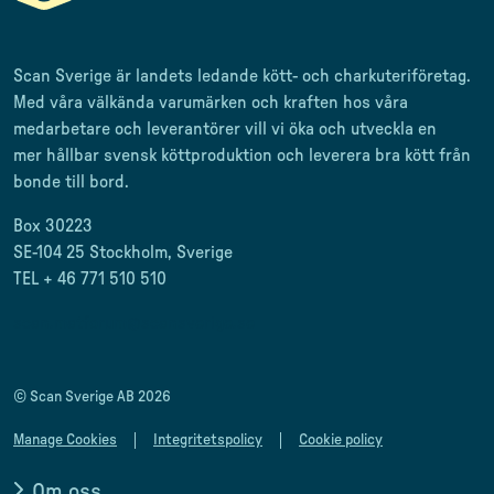
Scan Sverige är landets ledande kött- och charkuteriföretag
.
Med våra välkända varumärken och kraften hos våra
medarbetare och leverantörer
vill vi öka och utveckla en
mer
hållbar svensk
köttproduktion
och leverera
bra kött från
bonde till
bord.
Box 30223
SE-104 25 Stockholm, Sverige
TEL + 46 771 510 510
scan.matforum@scansverige.se
© Scan Sverige AB 2026
Manage Cookies
Integritetspolicy
Cookie policy
Om oss