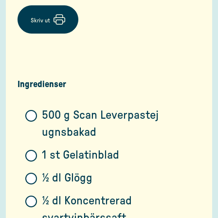
Skriv ut
Ingredienser
500 g Scan Leverpastej
ugnsbakad
1 st Gelatinblad
½ dl Glögg
½ dl Koncentrerad