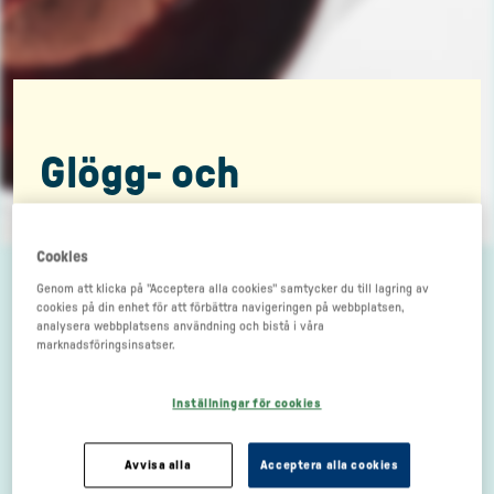
Glögg- och
svartvinbärsglacerad
pastej
Cookies
Genom att klicka på "Acceptera alla cookies" samtycker du till lagring av
cookies på din enhet för att förbättra navigeringen på webbplatsen,
analysera webbplatsens användning och bistå i våra
marknadsföringsinsatser.
Inställningar för cookies
Avvisa alla
Acceptera alla cookies