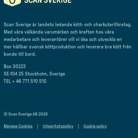
Scan Sverige är landets ledande kött- och charkuteriföretag
.
Med våra välkända varumärken och kraften hos våra
medarbetare och leverantörer
vill vi öka och utveckla en
mer
hållbar svensk
köttproduktion
och leverera
bra kött från
bonde till
bord.
Box 30223
SE-104 25 Stockholm, Sverige
TEL + 46 771 510 510
scan.matforum@scansverige.se
© Scan Sverige AB 2026
Manage Cookies
Integritetspolicy
Cookie policy