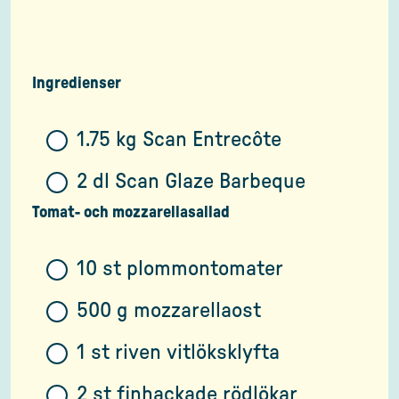
Ingredienser
1.75 kg Scan Entrecôte
2 dl Scan Glaze Barbeque
Tomat- och mozzarellasallad
10 st plommontomater
500 g mozzarellaost
1 st riven vitlöksklyfta
2 st finhackade rödlökar