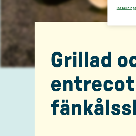
Inställning
Grillad o
entreco
fänkålss