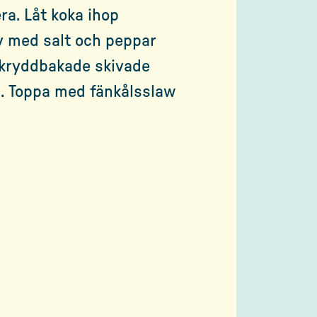
ra. Låt koka ihop
v med salt och peppar
 kryddbakade skivade
an. Toppa med fänkålsslaw