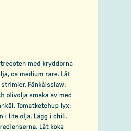
entrecoten med kryddorna
olja, ca medium rare. Låt
 strimlor. Fänkålsslaw:
ch olivolja smaka av med
fänkål. Tomatketchup lyx:
 i lite olja. Lägg i chili.
gredienserna. Låt koka