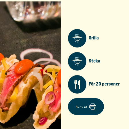
Grilla
Steka
För 20 personer
Skriv ut