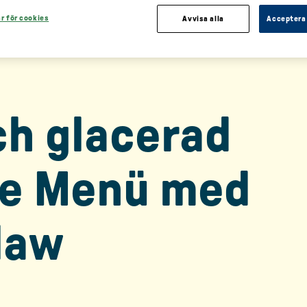
ar för cookies
Avvisa alla
Acceptera 
ch glacerad
te Menü med
law