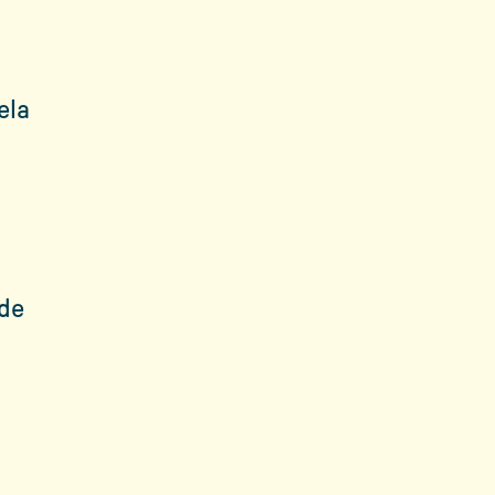
ela
ade