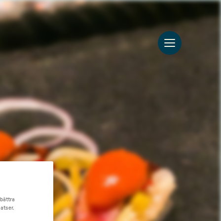
rbättra
atser.