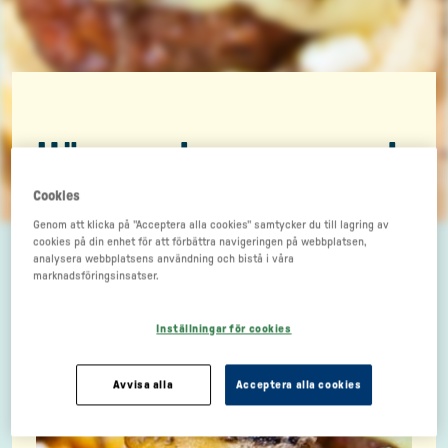
Högrevsburgare med
tryffel
Cookies
Genom att klicka på "Acceptera alla cookies" samtycker du till lagring av
cookies på din enhet för att förbättra navigeringen på webbplatsen,
analysera webbplatsens användning och bistå i våra
marknadsföringsinsatser.
Inställningar för cookies
Avvisa alla
Acceptera alla cookies