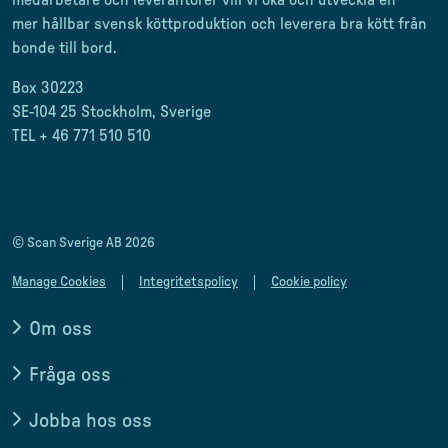
medarbetare och leverantörer
vill vi öka och utveckla en
mer
hållbar svensk
köttproduktion
och leverera
bra kött från
bonde till
bord.
Box 30223
SE-104 25 Stockholm, Sverige
TEL + 46 771 510 510
scan.matforum@scansverige.se
© Scan Sverige AB 2026
Manage Cookies
Integritetspolicy
Cookie policy
Om oss
Fråga oss
Jobba hos oss