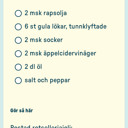
2 msk rapsolja
6 st gula lökar, tunnklyftade
2 msk socker
2 msk äppelcidervinäger
2 dl öl
salt och peppar
Gör så här