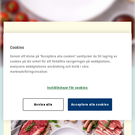
Kalvstek med
Cookies
Genom att klicka på "Acceptera alla cookies" samtycker du till lagring av
gremolata, tomatsås
cookies på din enhet för att förbättra navigeringen på webbplatsen,
analysera webbplatsens användning och bistå i våra
och saltrostad
marknadsföringsinsatser.
färskpotatis
Inställningar för cookies
Avvisa alla
Acceptera alla cookies