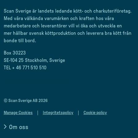
Scan Sverige är landets ledande kött- och charkuteriföretag
.
Med våra välkända varumärken och kraften hos våra
medarbetare och leverantörer
vill vi öka och utveckla en
mer
hållbar svensk
köttproduktion
och leverera
bra kött från
bonde till
bord.
Box 30223
SE-104 25 Stockholm, Sverige
TEL + 46 771 510 510
scan.matforum@scansverige.se
© Scan Sverige AB 2026
Manage Cookies
Integritetspolicy
Cookie policy
Om oss