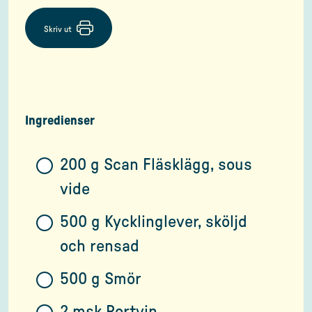
Skriv ut
Ingredienser
200 g Scan Fläsklägg, sous
vide
500 g Kycklinglever, sköljd
och rensad
500 g Smör