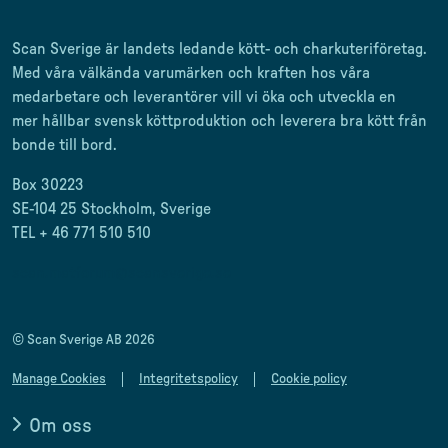
Scan Sverige är landets ledande kött- och charkuteriföretag
.
Med våra välkända varumärken och kraften hos våra
medarbetare och leverantörer
vill vi öka och utveckla en
mer
hållbar svensk
köttproduktion
och leverera
bra kött från
bonde till
bord.
Box 30223
SE-104 25 Stockholm, Sverige
TEL + 46 771 510 510
scan.matforum@scansverige.se
© Scan Sverige AB 2026
Manage Cookies
Integritetspolicy
Cookie policy
Om oss