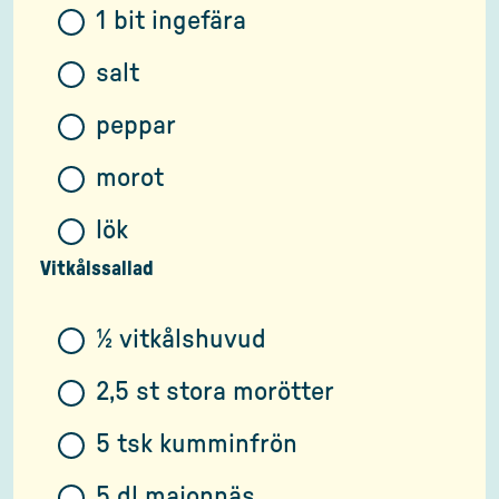
1 bit ingefära
salt
peppar
morot
lök
Vitkålssallad
½ vitkålshuvud
2,5 st stora morötter
5 tsk kumminfrön
5 dl majonnäs