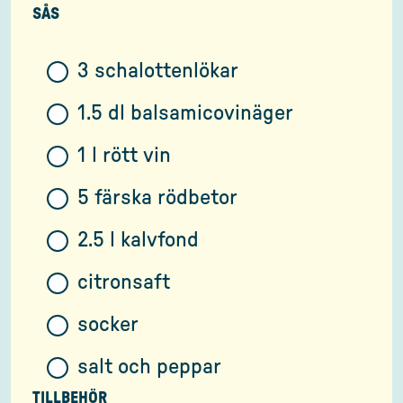
SÅS
3 schalottenlökar
1.5 dl balsamicovinäger
1 l rött vin
5 färska rödbetor
2.5 l kalvfond
citronsaft
socker
salt och peppar
TILLBEHÖR