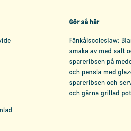
Gör så här
vide
Fänkålscoleslaw: Bla
smaka av med salt o
spareribsen på medel
och pensla med glaz
spareribsen och ser
och gärna grillad pot
imlad