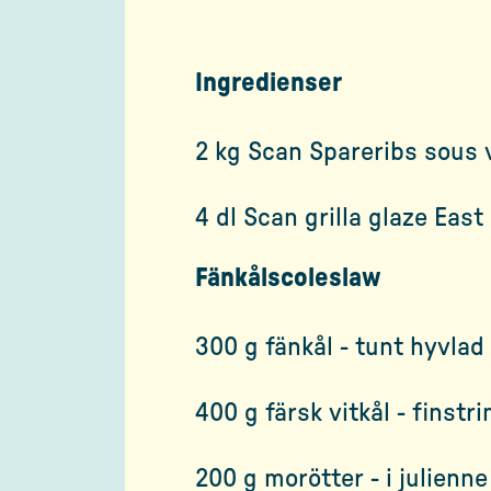
Ingredienser
2 kg Scan Spareribs sous 
4 dl Scan grilla glaze East
Fänkålscoleslaw
300 g fänkål - tunt hyvlad
400 g färsk vitkål - finstr
200 g morötter - i julienne