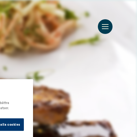
rbättra
atser.
alla cookies