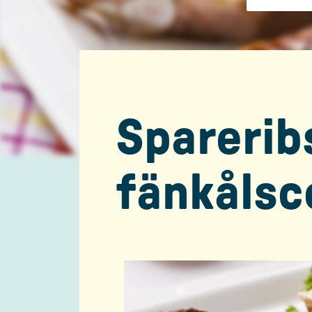
Sparerib
fänkålsc