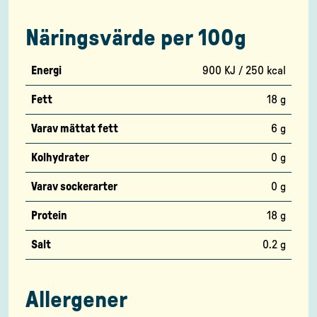
Näringsvärde per 100g
Energi
900 KJ / 250 kcal
Fett
18 g
Varav mättat fett
6 g
Kolhydrater
0 g
Varav sockerarter
0 g
Protein
18 g
Salt
0.2 g
Allergener