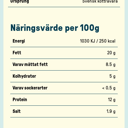
Ursprung
Svensk köttråvara
Näringsvärde per 100g
Energi
1030 KJ / 250 kcal
Fett
20 g
Varav mättat fett
8.5 g
Kolhydrater
5 g
Varav sockerarter
< 0.5 g
Protein
12 g
Salt
1.9 g