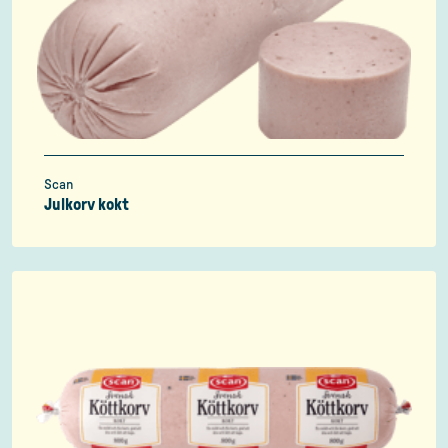
Scan
Julkorv kokt