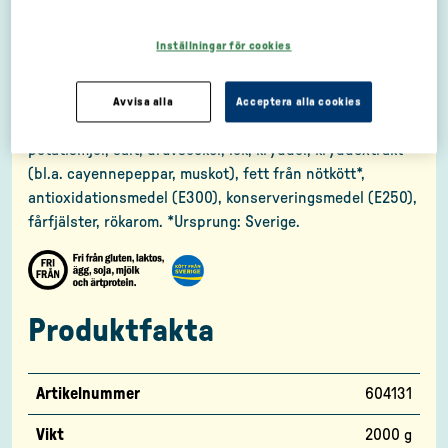
Inställningar för cookies
Ingredienser
Avvisa alla
Acceptera alla cookies
INGREDIENSER: Svenskt gris- och nötkött (76%)*, vatten,
potatismjöl, salt, druvsocker, lök, kryddor, kryddextrakt
(bl.a. cayennepeppar, muskot), fett från nötkött*,
antioxidationsmedel (E300), konserveringsmedel (E250),
fårfjälster, rökarom. *Ursprung: Sverige.
Produktfakta
Artikelnummer
604131
Vikt
2000 g