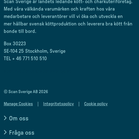
Scan Sverige är landets ledande kött- och charkuteriföretag
.
Med våra välkända varumärken och kraften hos våra
medarbetare och leverantörer
vill vi öka och utveckla en
mer
hållbar svensk
köttproduktion
och leverera
bra kött från
bonde till
bord.
Box 30223
SE-104 25 Stockholm, Sverige
TEL + 46 771 510 510
scan.matforum@scansverige.se
© Scan Sverige AB 2026
Manage Cookies
Integritetspolicy
Cookie policy
Om oss
Fråga oss