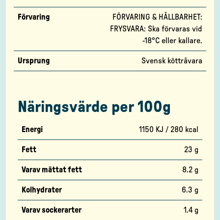
Förvaring
FÖRVARING & HÅLLBARHET:
FRYSVARA: Ska förvaras vid
-18°C eller kallare.
Ursprung
Svensk köttråvara
Näringsvärde per 100g
Energi
1150 KJ / 280 kcal
Fett
23 g
Varav mättat fett
8.2 g
Kolhydrater
6.3 g
Varav sockerarter
1.4 g