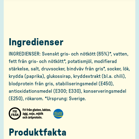
Ingredienser
INGREDIENSER: Svenskt gris- och nötkött (65%)*, vatten,
fett från gris- och nötkött*, potatismjöl, modifierad
stärkelse, salt, druvsocker, bindväv från gris*, socker, lök,
krydda (paprika), glukossirap, kryddextrakt (bl.a. chili),
blodprotein från gris, stabiliseringsmedel (E450),
antioxidationsmedel (E300; E330), konserveringsmedel
(E250), rökarom. *Ursprung: Sverige.
Produktfakta