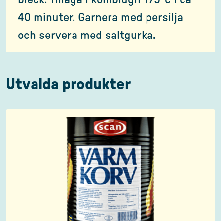
bleck. Tillaga i kombiugn 175°c I ca
40 minuter. Garnera med persilja
och servera med saltgurka.
Utvalda produkter