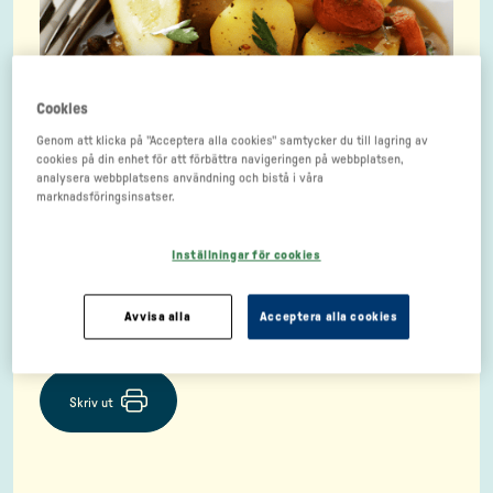
Cookies
Genom att klicka på "Acceptera alla cookies" samtycker du till lagring av
cookies på din enhet för att förbättra navigeringen på webbplatsen,
analysera webbplatsens användning och bistå i våra
marknadsföringsinsatser.
Inställningar för cookies
För 100 personer
Avvisa alla
Acceptera alla cookies
Skriv ut