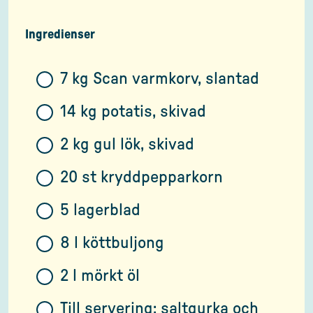
Ingredienser
7 kg Scan varmkorv, slantad
14 kg potatis, skivad
2 kg gul lök, skivad
20 st kryddpepparkorn
5 lagerblad
8 l köttbuljong
2 l mörkt öl
Till servering: saltgurka och