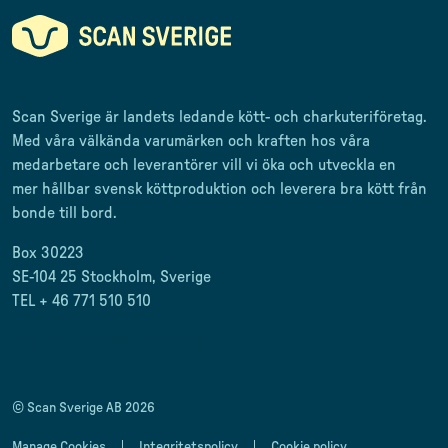
Scan Sverige är landets ledande kött- och charkuteriföretag
.
Med våra välkända varumärken och kraften hos våra
medarbetare och leverantörer
vill vi öka och utveckla en
mer
hållbar svensk
köttproduktion
och leverera
bra kött från
bonde till
bord.
Box 30223
SE-104 25 Stockholm, Sverige
TEL + 46 771 510 510
scan.matforum@scansverige.se
© Scan Sverige AB 2026
Manage Cookies
Integritetspolicy
Cookie policy