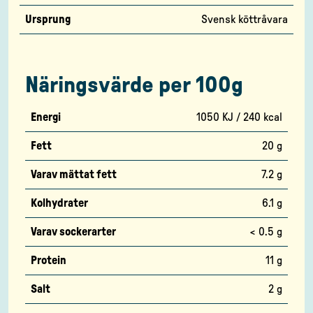
Ursprung
Svensk köttråvara
Näringsvärde per 100g
Energi
1050 KJ / 240 kcal
Fett
20 g
Varav mättat fett
7.2 g
Kolhydrater
6.1 g
Varav sockerarter
< 0.5 g
Protein
11 g
Salt
2 g