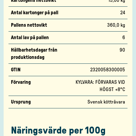
Kartongens nettovikt
15,00 kg
Antal kartonger på pall
24
Pallens nettovikt
360,0 kg
Antal lav på pallen
6
Hållbarhetsdagar från
90
produktionsdag
GTIN
2320058300005
Förvaring
KYLVARA: FÖRVARAS VID
HÖGST +8°C
Ursprung
Svensk köttråvara
Näringsvärde per 100g