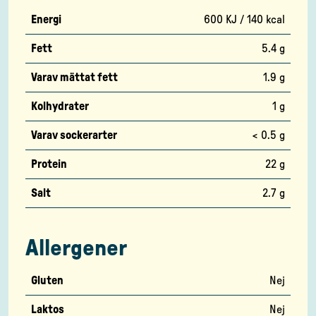
Energi
600 KJ / 140 kcal
Fett
5.4 g
Varav mättat fett
1.9 g
Kolhydrater
1 g
Varav sockerarter
< 0.5 g
Protein
22 g
Salt
2.7 g
Allergener
Gluten
Nej
Laktos
Nej