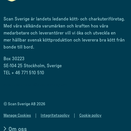
Scan Sverige är landets ledande kött- och charkuteriföretag
.
Med våra välkända varumärken och kraften hos våra
medarbetare och leverantörer
vill vi öka och utveckla en
mer
hållbar svensk
köttproduktion
och leverera
bra kött från
bonde till
bord.
Box 30223
SE-104 25 Stockholm, Sverige
TEL + 46 771 510 510
scan.matforum@scansverige.se
© Scan Sverige AB 2026
Manage Cookies
Integritetspolicy
Cookie policy
Om oss