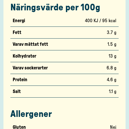
Näringsvärde per 100g
Energi
400 KJ / 95 kcal
Fett
3.7 g
Varav mättat fett
1.5 g
Kolhydrater
13 g
Varav sockerarter
6.8 g
Protein
4.6 g
Salt
1.1 g
Allergener
Gluten
Nej