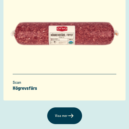
Scan
Högrevsfärs
Visa mer