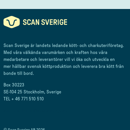
Scan Sverige är landets ledande kött- och charkuteriföretag
.
Med våra välkända varumärken och kraften hos våra
medarbetare och leverantörer
vill vi öka och utveckla en
mer
hållbar svensk
köttproduktion
och leverera
bra kött från
bonde till
bord.
Box 30223
SE-104 25 Stockholm, Sverige
TEL + 46 771 510 510
scan.matforum@scansverige.se
© Scan Sverige AB 2026