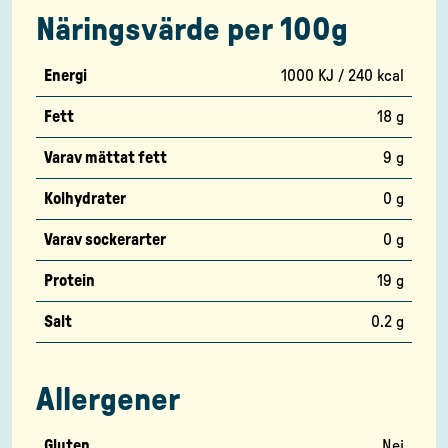
Näringsvärde per 100g
Energi
1000 KJ / 240 kcal
Fett
18 g
Varav mättat fett
9 g
Kolhydrater
0 g
Varav sockerarter
0 g
Protein
19 g
Salt
0.2 g
Allergener
Gluten
Nej