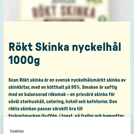
Rökt Skinka nyckelhål
1000g
Scan Rökt skinka är en svensk nyckelhålsmärkt skinka av
skinkbitar, med en kötthalt på 95%. Smaken är saftig
med en balanserad röksmak – en prisvärd skinka för
såväl storhushåll, catering, hotell och kafeterior. Den
rökta skinkan passar särskilt bra till
frukostmackan/buffén, i toast, på frallor och baguetter.
Den är förpackad i en stor praktisk 1000g förpackning.
Cookies