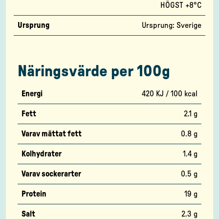
HÖGST +8°C
Ursprung
Ursprung: Sverige
Näringsvärde per 100g
Energi
420 KJ / 100 kcal
Fett
2.1 g
Varav mättat fett
0.8 g
Kolhydrater
1.4 g
Varav sockerarter
0.5 g
Protein
19 g
Salt
2.3 g