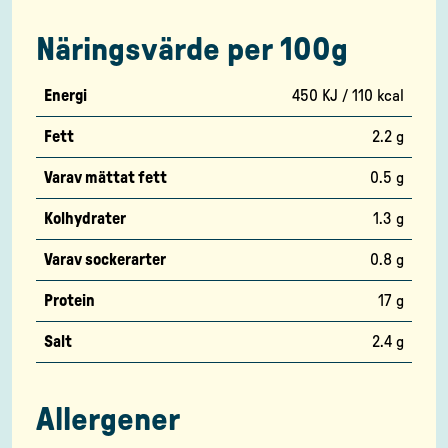
Näringsvärde per 100g
Energi
450 KJ / 110 kcal
Fett
2.2 g
Varav mättat fett
0.5 g
Kolhydrater
1.3 g
Varav sockerarter
0.8 g
Protein
17 g
Salt
2.4 g
Allergener