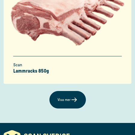
Scan
Lammracks 850g
Visa mer