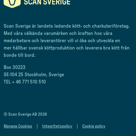
Scan Sverige är landets ledande kött- och charkuteriföretag
.
Med våra välkända varumärken och kraften hos våra
medarbetare och leverantörer
vill vi öka och utveckla en
mer
hållbar svensk
köttproduktion
och leverera
bra kött från
bonde till
bord.
Box 30223
SE-104 25 Stockholm, Sverige
TEL + 46 771 510 510
scan.matforum@scansverige.se
© Scan Sverige AB 2026
Manage Cookies
Integritetspolicy
Cookie policy