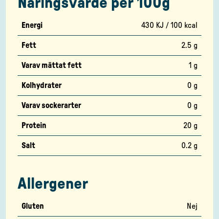
Näringsvärde per 100g
Energi
430 KJ / 100 kcal
Fett
2.5 g
Varav mättat fett
1 g
Kolhydrater
0 g
Varav sockerarter
0 g
Protein
20 g
Salt
0.2 g
Allergener
Gluten
Nej