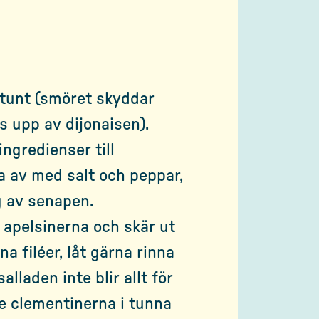
tunt (smöret skyddar
s upp av dijonaisen).
ngredienser till
a av med salt och peppar,
g av senapen.
å apelsinerna och skär ut
a filéer, låt gärna rinna
alladen inte blir allt för
de clementinerna i tunna