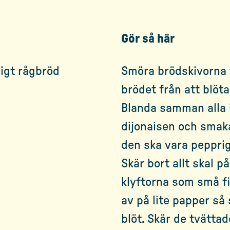
Gör så här
digt rågbröd
Smöra brödskivorna 
brödet från att blöta
Blanda samman alla i
dijonaisen och smak
den ska vara peppri
Skär bort allt skal p
klyftorna som små fin
av på lite papper så s
blöt. Skär de tvätta