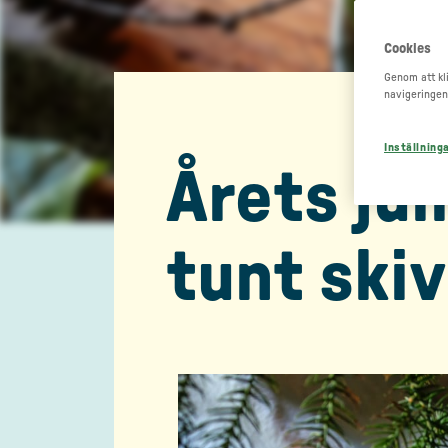
Cookies
Genom att kli
navigeringen
Inställning
Årets ju
tunt ski