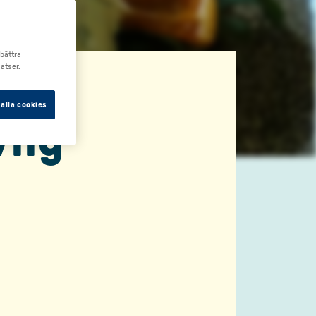
rbättra
atser.
alla cookies
lig