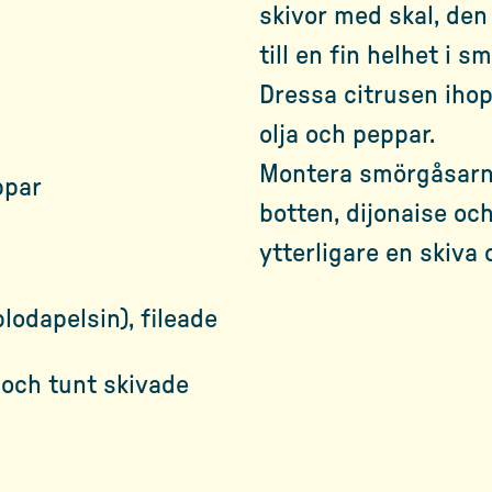
skivor med skal, den 
till en fin helhet i s
Dressa citrusen ihop
olja och peppar.
Montera smörgåsarna
ppar
botten, dijonaise oc
ytterligare en skiva
lodapelsin), fileade
 och tunt skivade