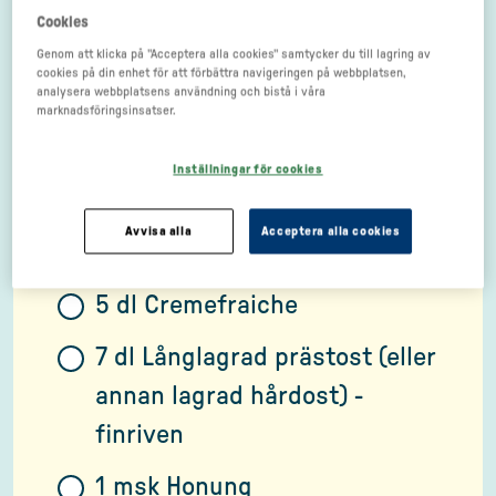
Cookies
Svartpeppar
Genom att klicka på "Acceptera alla cookies" samtycker du till lagring av
cookies på din enhet för att förbättra navigeringen på webbplatsen,
1,5 dl Grovhackad dill
analysera webbplatsens användning och bistå i våra
marknadsföringsinsatser.
2-3 dl Granatäpplekärnor
Inställningar för cookies
Cream di balsamico
Avvisa alla
Acceptera alla cookies
PRÄSTOSTDIPP
5 dl Cremefraiche
7 dl Långlagrad prästost (eller
annan lagrad hårdost) -
finriven
1 msk Honung