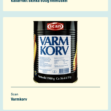
Källarrökt skinka 500g helmuskel
Scan
Varmkorv