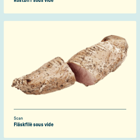
Rostbiff sous vide
Scan
Fläskfilè sous vide