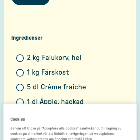
Ingredienser
2 kg Falukorv, hel
1 kg Färskost
5 dl Crème fraiche
1 dl Äpple, hackad
1 dl Ättiksgurka, hackad
Cookies
Genom att klicka på "Acceptera alla cookies" samtycker du till lagring av
1 dl Riven ost
cookies på din enhet för att förbättra navigeringen på webbplatsen,
analysera webbplatsens användning och bistå i våra