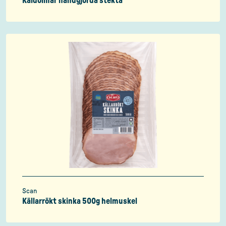
Kåldolmar handgjorda stekta
Scan
Källarrökt skinka 500g helmuskel