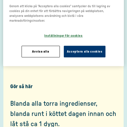
2 tsk Timjan, torkad
Genom att klicka på "Acceptera alla cookies" samtycker du till lagring av
cookies på din enhet för att förbättra navigeringen på webbplatsen,
2 tsk Oregano
analysera webbplatsens användning och bistå i våra
marknadsföringsinsatser.
½ tsk Kanel
Inställningar för cookies
2 tsk Salt
Avvisa alla
Acceptera alla cookies
1 tsk Svartpeppar, grovmalen
Gör så här
Blanda alla torra ingredienser,
blanda runt i köttet dagen innan och
låt stå ca 1 dygn.