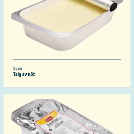
Scan
Talg av nöt