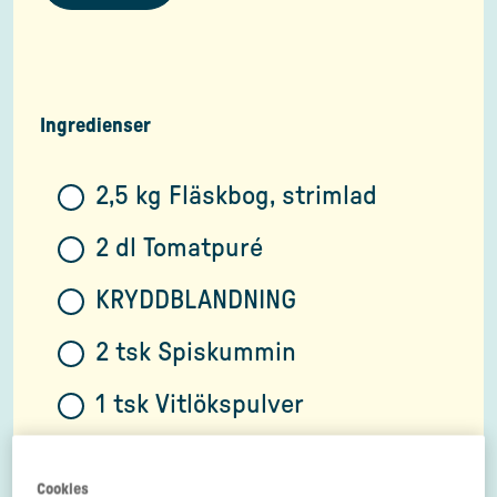
Ingredienser
2,5 kg Fläskbog, strimlad
2 dl Tomatpuré
KRYDDBLANDNING
2 tsk Spiskummin
1 tsk Vitlökspulver
2 tsk Paprikapulver
Cookies