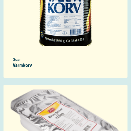
Scan
Varmkorv