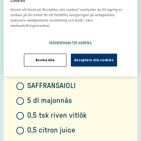
Cookies
Genom att klicka på "Acceptera alla cookies" samtycker du till lagring av
0,5 apelsin zest
cookies på din enhet för att förbättra navigeringen på webbplatsen,
analysera webbplatsens användning och bistå i våra
Salt
marknadsföringsinsatser.
2 dl vetemjöl
Inställningar för cookies
5 dl panko (asiatiskt ströbröd)
Avvisa alla
Acceptera alla cookies
1 liter olja till fritering
SAFFRANSAIOLI
5 dl majonnäs
0,5 tsk riven vitlök
0,5 citron juice