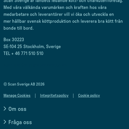
Scan Sverige är landets ledande kött- och charkuteriföretag
.
Med våra välkända varumärken och kraften hos våra
medarbetare och leverantörer
vill vi öka och utveckla en
mer
hållbar svensk
köttproduktion
och leverera
bra kött från
bonde till
bord.
Box 30223
SE-104 25 Stockholm, Sverige
TEL + 46 771 510 510
scan.matforum@scansverige.se
© Scan Sverige AB 2026
Manage Cookies
Integritetspolicy
Cookie policy
Om oss
Fråga oss