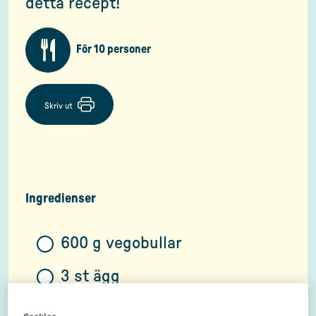
detta recept!
För 10 personer
Skriv ut
Ingredienser
600 g vegobullar
3 st ägg
1 tsk chiliflakes