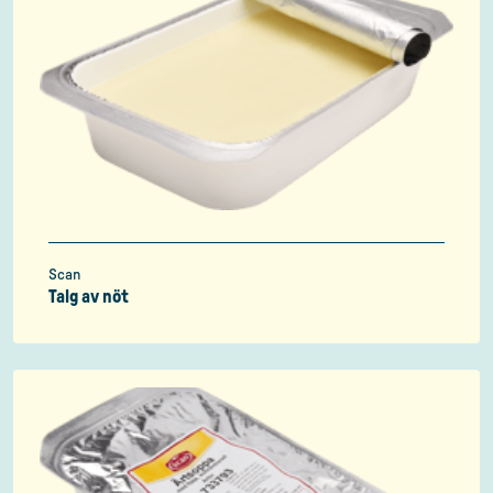
Scan
Talg av nöt