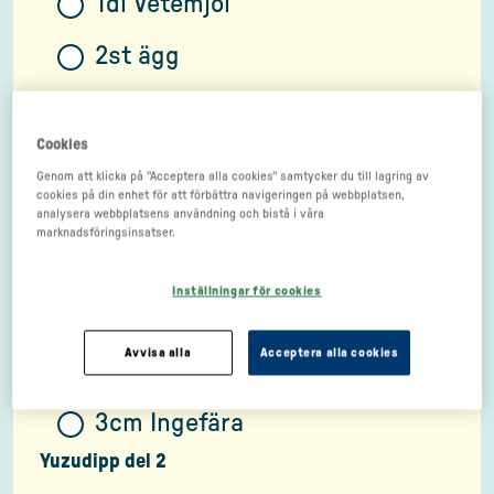
1dl Vetemjöl
2st ägg
1dl Panko (Japanskt ströbröd)
Yuzudipp del 1
Cookies
Genom att klicka på "Acceptera alla cookies" samtycker du till lagring av
cookies på din enhet för att förbättra navigeringen på webbplatsen,
5dl Matolja
analysera webbplatsens användning och bistå i våra
marknadsföringsinsatser.
200g Bladspenat
Inställningar för cookies
1st Citrongräs
Avvisa alla
Acceptera alla cookies
2st Grön chili
3cm Ingefära
Yuzudipp del 2