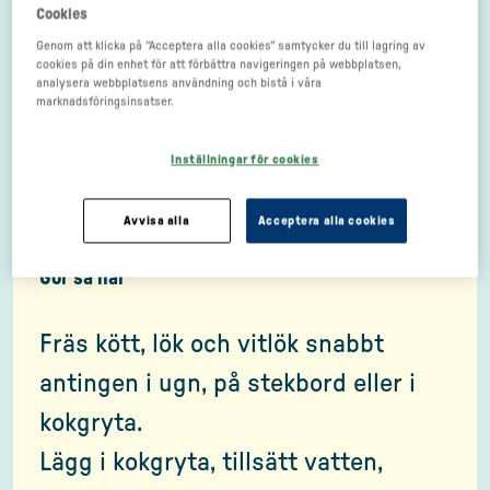
Cookies
1 st Rödlök, strimlad
Genom att klicka på "Acceptera alla cookies" samtycker du till lagring av
cookies på din enhet för att förbättra navigeringen på webbplatsen,
2 dl Gröna oliver
analysera webbplatsens användning och bistå i våra
marknadsföringsinsatser.
2 dl Cocktailtomat, delad på
mitten
Inställningar för cookies
Avvisa alla
Acceptera alla cookies
Gör så här
Fräs kött, lök och vitlök snabbt
antingen i ugn, på stekbord eller i
kokgryta.
Lägg i kokgryta, tillsätt vatten,