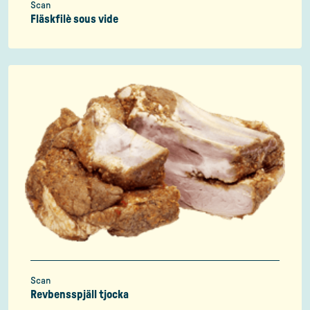
Scan
Fläskfilè sous vide
Scan
Revbensspjäll tjocka