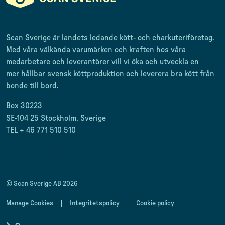
Scan Sverige är landets ledande kött- och charkuteriföretag
.
Med våra välkända varumärken och kraften hos våra
medarbetare och leverantörer
vill vi öka och utveckla en
mer
hållbar svensk
köttproduktion
och leverera
bra kött från
bonde till
bord.
Box 30223
SE-104 25 Stockholm, Sverige
TEL + 46 771 510 510
scan.matforum@scansverige.se
© Scan Sverige AB 2026
Manage Cookies
Integritetspolicy
Cookie policy