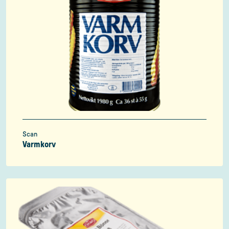
Scan
Varmkorv