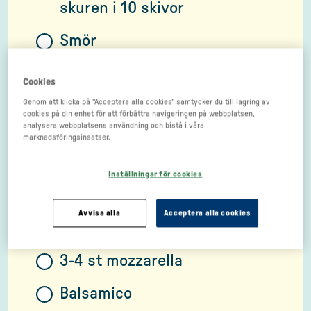
skuren i 10 skivor
Smör
6 st stora röda tomater eller 2
Cookies
askar körsbärstomater
Genom att klicka på "Acceptera alla cookies" samtycker du till lagring av
cookies på din enhet för att förbättra navigeringen på webbplatsen,
analysera webbplatsens användning och bistå i våra
1 röd lök
marknadsföringsinsatser.
3 msk vinäger
Inställningar för cookies
3 msk olivolja
Avvisa alla
Acceptera alla cookies
2 krukor basilika
3-4 st mozzarella
Balsamico