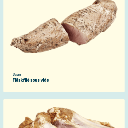
Scan
Fläskfilè sous vide