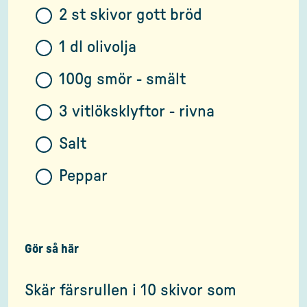
2 st skivor gott bröd
1 dl olivolja
100g smör - smält
3 vitlöksklyftor - rivna
Salt
Peppar
Gör så här
Skär färsrullen i 10 skivor som