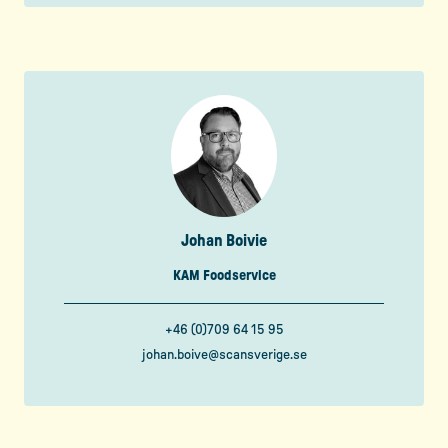
Johan Boivie
KAM Foodservice
+46 (0)709 64 15 95
johan.boive@scansverige.se