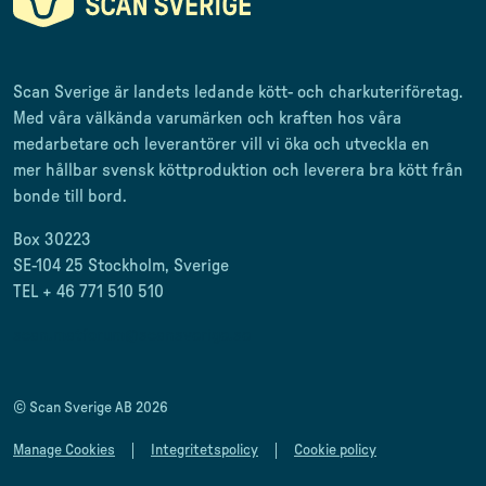
Scan Sverige är landets ledande kött- och charkuteriföretag
.
Med våra välkända varumärken och kraften hos våra
medarbetare och leverantörer
vill vi öka och utveckla en
mer
hållbar svensk
köttproduktion
och leverera
bra kött från
bonde till
bord.
Box 30223
SE-104 25 Stockholm, Sverige
TEL + 46 771 510 510
scan.matforum@scansverige.se
© Scan Sverige AB 2026
Manage Cookies
Integritetspolicy
Cookie policy