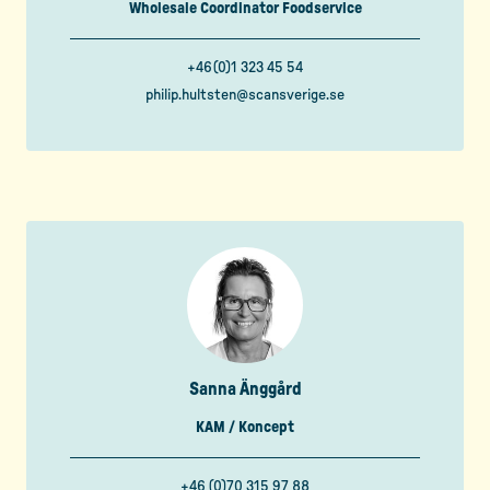
Wholesale Coordinator Foodservice
+46(0)1 323 45 54
philip.hultsten@scansverige.se
Sanna Änggård
KAM / Koncept
+46 (0)70 315 97 88