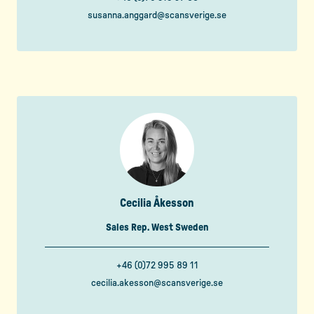
susanna.anggard@scansverige.se
Cecilia Åkesson
Sales Rep. West Sweden
+46 (0)72 995 89 11
cecilia.akesson@scansverige.se