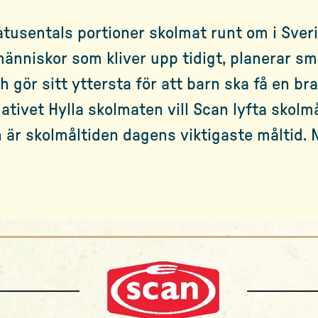
atusentals portioner skolmat runt om i Sveri
änniskor som kliver upp tidigt, planerar sm
 gör sitt yttersta för att barn ska få en br
iativet Hylla skolmaten vill Scan lyfta skolm
 är skolmåltiden dagens viktigaste måltid. 