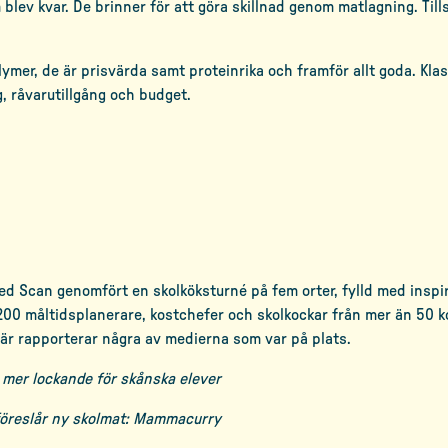
 blev kvar. De brinner för att göra skillnad genom matlagning. Ti
volymer, de är prisvärda samt proteinrika och framför allt goda. 
g, råvarutillgång och budget.
d Scan genomfört en skolköksturné på fem orter, fylld med inspi
 200 måltidsplanerare, kostchefer och skolkockar från mer än 50 k
här rapporterar några av medierna som var på plats.
 mer lockande för skånska elever
föreslår ny skolmat: Mammacurry