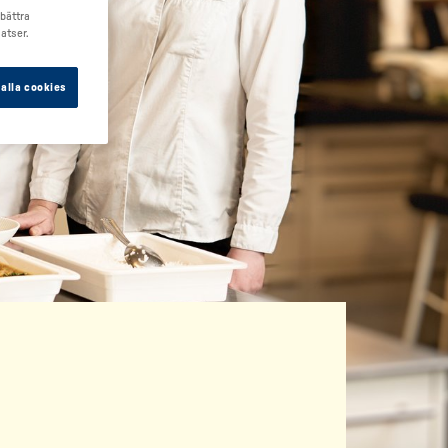
rbättra
atser.
alla cookies