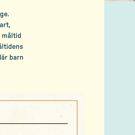
ge.
art,
a måltid
åltidens
När barn