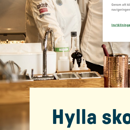
Genom att kli
navigeringen
Inställning
Hylla sk