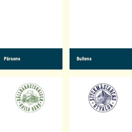
Pärsons
Bullens