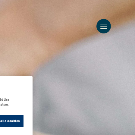
rbättra
atser.
alla cookies