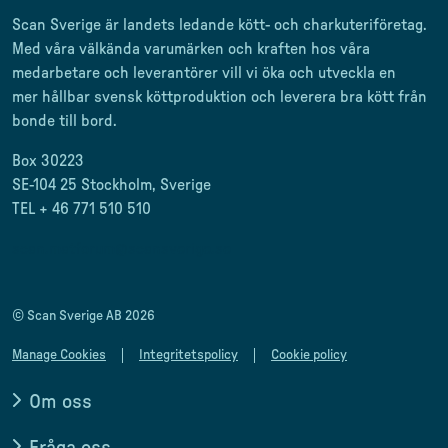
Scan Sverige är landets ledande kött- och charkuteriföretag
.
Med våra välkända varumärken och kraften hos våra
medarbetare och leverantörer
vill vi öka och utveckla en
mer
hållbar svensk
köttproduktion
och leverera
bra kött från
bonde till
bord.
Box 30223
SE-104 25 Stockholm, Sverige
TEL + 46 771 510 510
scan.matforum@scansverige.se
© Scan Sverige AB 2026
Manage Cookies
Integritetspolicy
Cookie policy
Om oss