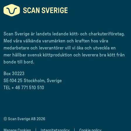
Scan Sverige är landets ledande kött- och charkuteriföretag
.
Med våra välkända varumärken och kraften hos våra
medarbetare och leverantörer
vill vi öka och utveckla en
mer
hållbar svensk
köttproduktion
och leverera
bra kött från
bonde till
bord.
Box 30223
SE-104 25 Stockholm, Sverige
TEL + 46 771 510 510
scan.matforum@scansverige.se
© Scan Sverige AB 2026
Manage Cookies
Integritetspolicy
Cookie policy